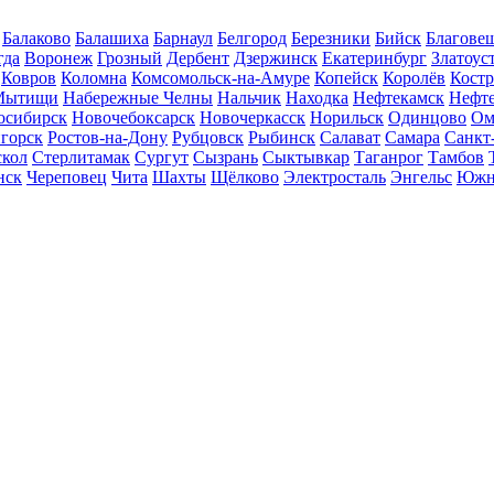
Балаково
Балашиха
Барнаул
Белгород
Березники
Бийск
Благове
гда
Воронеж
Грозный
Дербент
Дзержинск
Екатеринбург
Златоус
Ковров
Коломна
Комсомольск-на-Амуре
Копейск
Королёв
Кост
Мытищи
Набережные Челны
Нальчик
Находка
Нефтекамск
Нефт
осибирск
Новочебоксарск
Новочеркасск
Норильск
Одинцово
Ом
горск
Ростов-на-Дону
Рубцовск
Рыбинск
Салават
Самара
Санкт
скол
Стерлитамак
Сургут
Сызрань
Сыктывкар
Таганрог
Тамбов
нск
Череповец
Чита
Шахты
Щёлково
Электросталь
Энгельс
Южн