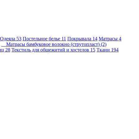
Одеяла
53
Постельное белье
11
Покрывала
14
Матрасы
4
Матрасы бамбуковое волокно (струтопласт) (2)
ниц
28
Текстиль для общежитий и хостелов
15
Ткани
194