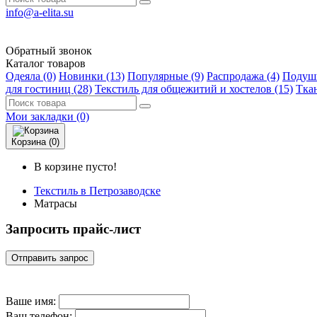
info@a-elita.su
Обратный звонок
Каталог товаров
Одеяла (0)
Новинки (13)
Популярные (9)
Распродажа (4)
Подушк
для гостиниц (28)
Текстиль для общежитий и хостелов (15)
Ткан
Мои закладки (0)
Корзина (0)
В корзине пусто!
Текстиль в Петрозаводске
Матрасы
Запросить прайс-лист
Отправить запрос
Ваше имя:
Ваш телефон: