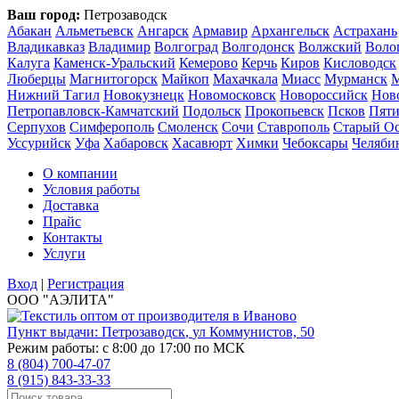
Ваш город:
Петрозаводск
Абакан
Альметьевск
Ангарск
Армавир
Архангельск
Астрахань
Владикавказ
Владимир
Волгоград
Волгодонск
Волжский
Воло
Калуга
Каменск-Уральский
Кемерово
Керчь
Киров
Кисловодск
Люберцы
Магнитогорск
Майкоп
Махачкала
Миасс
Мурманск
Нижний Тагил
Новокузнецк
Новомосковск
Новороссийск
Нов
Петропавловск-Камчатский
Подольск
Прокопьевск
Псков
Пяти
Серпухов
Симферополь
Смоленск
Сочи
Ставрополь
Старый О
Уссурийск
Уфа
Хабаровск
Хасавюрт
Химки
Чебоксары
Челяби
О компании
Условия работы
Доставка
Прайс
Контакты
Услуги
Вход
|
Регистрация
ООО "АЭЛИТА"
Пункт выдачи:
Петрозаводск
,
ул Коммунистов, 50
Режим работы: с 8:00 до 17:00 по МСК
8 (804) 700-47-07
8 (915) 843-33-33