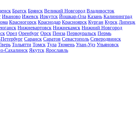
щенск
Братск
Брянск
Великий Новгород
Владивосток
т
Иваново
Ижевск
Иркутск
Йошкар-Ола
Казань
Калининград
рома
Красногорск
Краснодар
Красноярск
Курган
Курск
Липецк
еюганск
Нижневартовск
Нижнекамск
Нижний Новгород
ск
Орел
Оренбург
Орск
Пенза
Первоуральск
Пермь
-Петербург
Саранск
Саратов
Севастополь
Северодвинск
Тверь
Тольятти
Томск
Тула
Тюмень
Улан-Удэ
Ульяновск
о-Сахалинск
Якутск
Ярославль