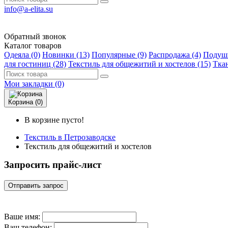
info@a-elita.su
Обратный звонок
Каталог товаров
Одеяла (0)
Новинки (13)
Популярные (9)
Распродажа (4)
Подушк
для гостиниц (28)
Текстиль для общежитий и хостелов (15)
Ткан
Мои закладки (0)
Корзина (0)
В корзине пусто!
Текстиль в Петрозаводске
Текстиль для общежитий и хостелов
Запросить прайс-лист
Отправить запрос
Ваше имя:
Ваш телефон: