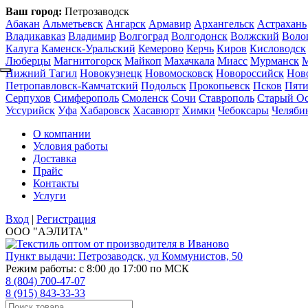
Ваш город:
Петрозаводск
Абакан
Альметьевск
Ангарск
Армавир
Архангельск
Астрахань
Владикавказ
Владимир
Волгоград
Волгодонск
Волжский
Воло
Калуга
Каменск-Уральский
Кемерово
Керчь
Киров
Кисловодск
Люберцы
Магнитогорск
Майкоп
Махачкала
Миасс
Мурманск
Нижний Тагил
Новокузнецк
Новомосковск
Новороссийск
Нов
Петропавловск-Камчатский
Подольск
Прокопьевск
Псков
Пяти
Серпухов
Симферополь
Смоленск
Сочи
Ставрополь
Старый О
Уссурийск
Уфа
Хабаровск
Хасавюрт
Химки
Чебоксары
Челяби
О компании
Условия работы
Доставка
Прайс
Контакты
Услуги
Вход
|
Регистрация
ООО "АЭЛИТА"
Пункт выдачи:
Петрозаводск
,
ул Коммунистов, 50
Режим работы: с 8:00 до 17:00 по МСК
8 (804) 700-47-07
8 (915) 843-33-33