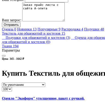
Ваш запрос:
Отправить
Одеяла
0
Новинки
13
Популярные
9
Распродажа
4
Подушки
48
Текстиль для общежитий и хостелов
15
Подушки для общежитий и хостелов (3)
Одеяла для общежит
для общежитий и хостелов (0)
Ткани
194
Параметры
Цена
345
-
1642
₽
Купить Текстиль для общежит
Одеяло "Экоформ" утолщенное, пакет с ручкой.