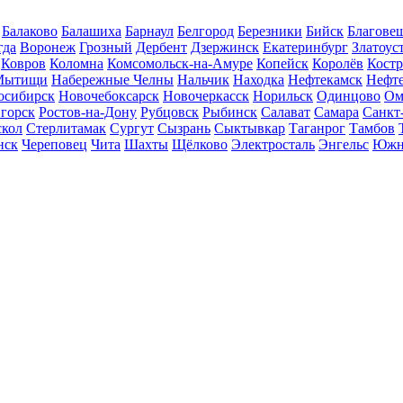
Балаково
Балашиха
Барнаул
Белгород
Березники
Бийск
Благове
гда
Воронеж
Грозный
Дербент
Дзержинск
Екатеринбург
Златоус
Ковров
Коломна
Комсомольск-на-Амуре
Копейск
Королёв
Кост
Мытищи
Набережные Челны
Нальчик
Находка
Нефтекамск
Нефт
осибирск
Новочебоксарск
Новочеркасск
Норильск
Одинцово
Ом
горск
Ростов-на-Дону
Рубцовск
Рыбинск
Салават
Самара
Санкт
скол
Стерлитамак
Сургут
Сызрань
Сыктывкар
Таганрог
Тамбов
нск
Череповец
Чита
Шахты
Щёлково
Электросталь
Энгельс
Южн