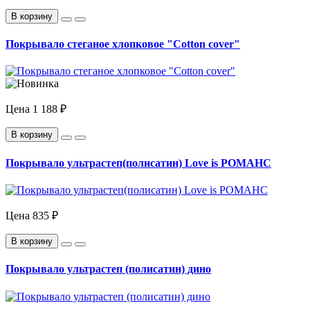
В корзину
Покрывало стеганое хлопковое "Cotton cover"
Цена
1 188 ₽
В корзину
Покрывало ультрастеп(полисатин) Love is РОМАНС
Цена
835 ₽
В корзину
Покрывало ультрастеп (полисатин) дино