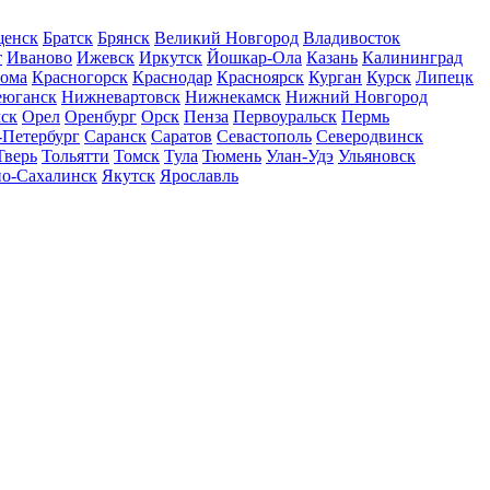
щенск
Братск
Брянск
Великий Новгород
Владивосток
т
Иваново
Ижевск
Иркутск
Йошкар-Ола
Казань
Калининград
рома
Красногорск
Краснодар
Красноярск
Курган
Курск
Липецк
еюганск
Нижневартовск
Нижнекамск
Нижний Новгород
ск
Орел
Оренбург
Орск
Пенза
Первоуральск
Пермь
-Петербург
Саранск
Саратов
Севастополь
Северодвинск
Тверь
Тольятти
Томск
Тула
Тюмень
Улан-Удэ
Ульяновск
о-Сахалинск
Якутск
Ярославль