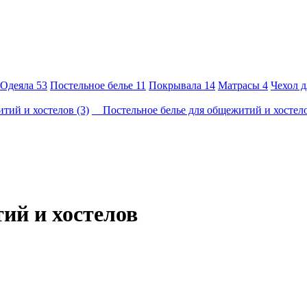
Одеяла
53
Постельное белье
11
Покрывала
14
Матрасы
4
Чехол 
ий и хостелов (3)
Постельное белье для общежитий и хостело
ий и хостелов